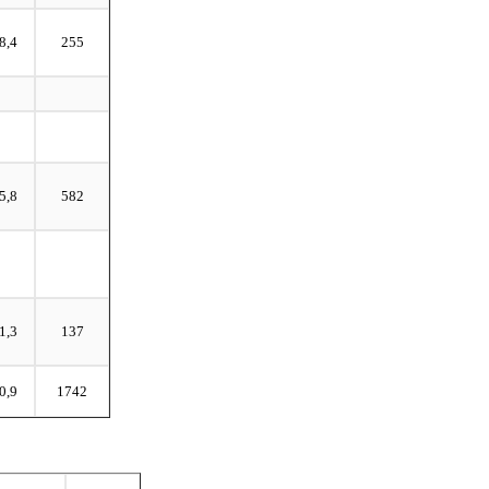
8,4
255
5,8
582
1,3
137
0,9
1742