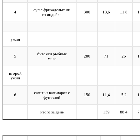
суп с фрикадельками
4
300
18,6
11,8
1
из индейки
ужин
биточки рыбные
5
280
71
26
1
микс
второй
ужин
салат из кальмаров с
6
150
11,4
5,2
1
фунчезой
итого за день
159
88,4
7