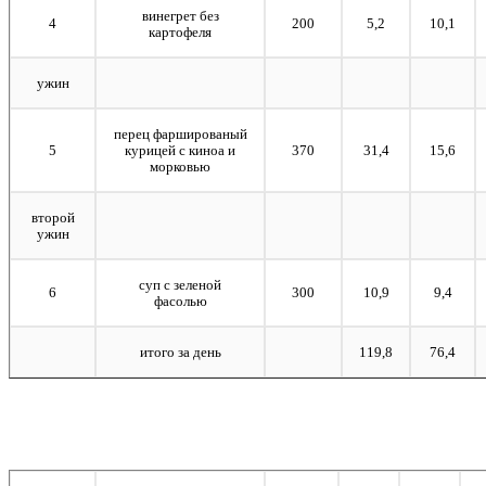
винегрет без
4
200
5,2
10,1
картофеля
ужин
перец фаршированый
5
курицей с киноа и
370
31,4
15,6
морковью
второй
ужин
суп с зеленой
6
300
10,9
9,4
фасолью
итого за день
119,8
76,4