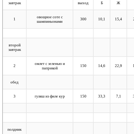
завтрак
выход
Б
Ж
овощное соте с
1
300
10,1
15,4
шампиньонами
второй
завтрак
омлет с зеленью и
2
150
14,6
22,9
паприкой
обед
3
гуляш из филе кур
150
33,3
7,1
полдник