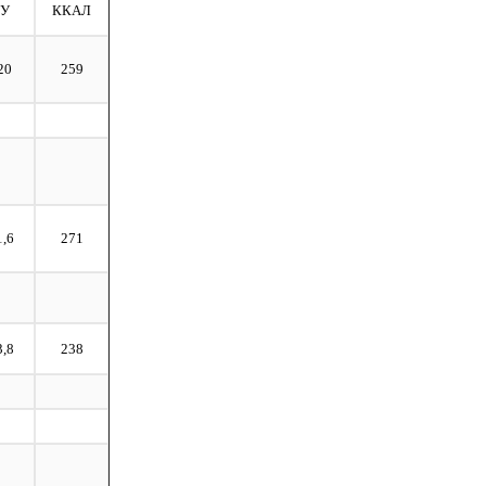
У
ККАЛ
20
259
1,6
271
3,8
238