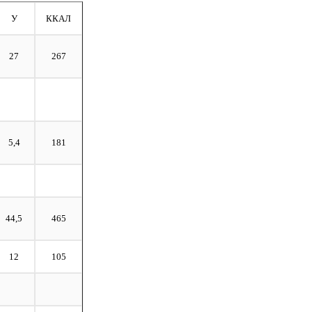
У
ККАЛ
27
267
5,4
181
44,5
465
12
105