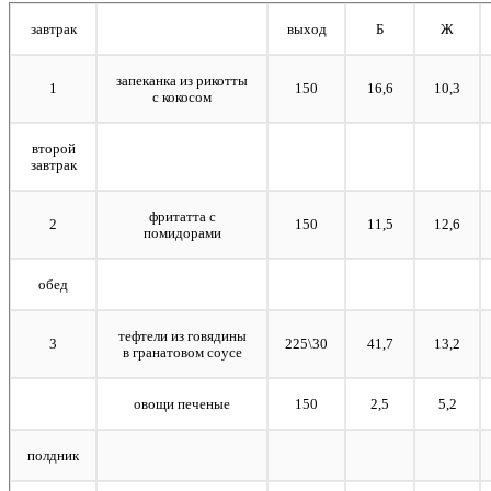
завтрак
выход
Б
Ж
запеканка из рикотты
1
150
16,6
10,3
с кокосом
второй
завтрак
фритатта с
2
150
11,5
12,6
помидорами
обед
тефтели из говядины
3
225\30
41,7
13,2
в гранатовом соусе
овощи печеные
150
2,5
5,2
полдник