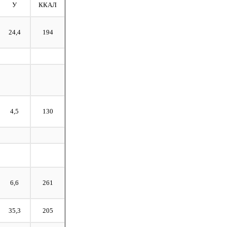
У
ККАЛ
24,4
194
4,5
130
6,6
261
35,3
205