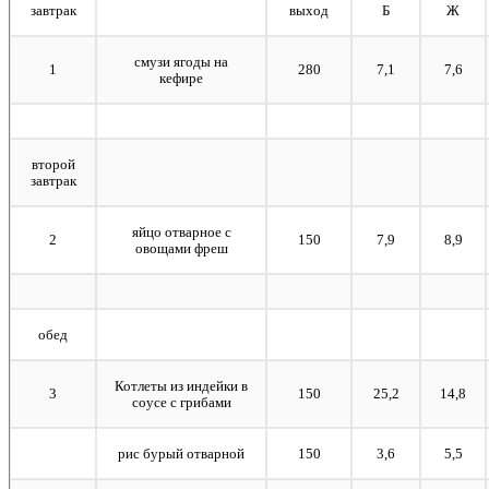
завтрак
выход
Б
Ж
смузи ягоды на
1
280
7,1
7,6
кефире
второй
завтрак
яйцо отварное с
2
150
7,9
8,9
овощами фреш
обед
Котлеты из индейки в
3
150
25,2
14,8
соусе с грибами
рис бурый отварной
150
3,6
5,5